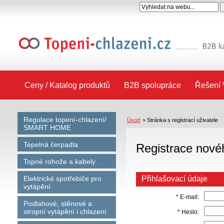
Ceny / Katalog produktů
B2B spolupráce
Řešení 
Regulace topení-chlazení/
Úvod
>
Stránka s registrací uživatele
SMART HOME
Tepelná čerpadla
Registrace novéh
Topné rohože a kabely
Elektrické spotřebiče pro
Přihlašovací údaje
vytápění
* E-mail:
Podlahové, stěnové a
stropní vytápění i chlazení
* Heslo: