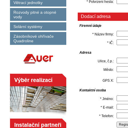
* Potvrzeni hesla:
Větrací jednotky
Rozvody pitné a otopné
Dodací adresa
vody
Firemní údaje
Solární systémy
* Název firmy:
Zásobníkové ohřívače
Quadroline
* IČ:
Adresa
Ulice, č.p.:
Město:
GPS X:
Kontaktní osoba
* Jméno:
* E-mail:
* Telefon: