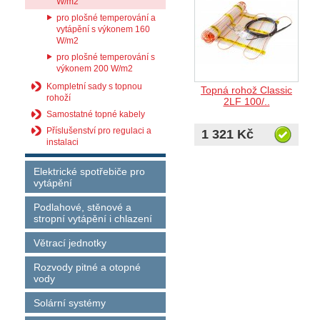
W/m2
pro plošné temperování a
vytápění s výkonem 160
W/m2
pro plošné temperování s
výkonem 200 W/m2
Kompletní sady s topnou
Topná rohož Classic
rohoží
2LF 100/..
Samostatné topné kabely
Příslušenství pro regulaci a
1 321 Kč
instalaci
Elektrické spotřebiče pro
vytápění
Podlahové, stěnové a
stropní vytápění i chlazení
Větrací jednotky
Rozvody pitné a otopné
vody
Solární systémy