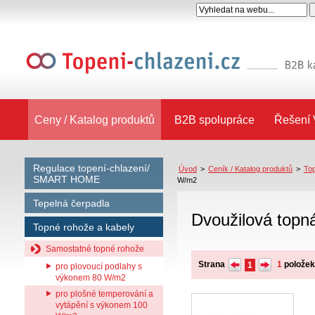
Ceny / Katalog produktů
B2B spolupráce
Řešení 
Regulace topení-chlazení/
Úvod
>
Ceník / Katalog produktů
>
Top
SMART HOME
W/m2
Tepelná čerpadla
Dvoužilová topn
Topné rohože a kabely
Samostatné topné rohože
Strana
1
polože
1
pro plovoucí podlahy s
výkonem 80 W/m2
pro plošné temperování a
vytápění s výkonem 100