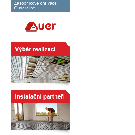
Zásobníkové ohřívače
Quadroline