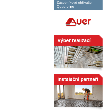
Zásobníkové ohřívače
Quadroline