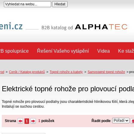
B spolupráce
Řešení Vašeho vytápění
Videa
Ke staž
vod
>
Ceník / Katalog produktů
>
Topné rohože a kabely
>
Samostatné topné rohože
>
pr
Elektrické topné rohože pro plovoucí podl
Topné rohože pro plovoucí podlahy jsou charakteristické hliníkovou fólií, která zle
Instalují se suchou cestou.
Strana
1
položek
Řadit podle
1