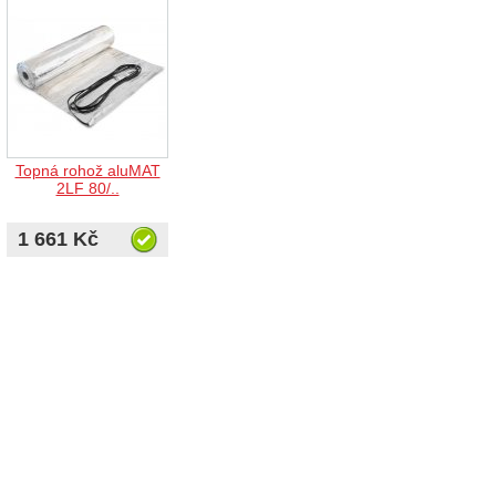
Topná rohož aluMAT
2LF 80/..
1 661 Kč