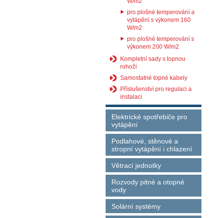
W/m2
pro plošné temperování a
vytápění s výkonem 160
W/m2
pro plošné temperování s
výkonem 200 W/m2
Kompletní sady s topnou
rohoží
Samostatné topné kabely
Příslušenství pro regulaci a
instalaci
Elektrické spotřebiče pro
vytápění
Podlahové, stěnové a
stropní vytápění i chlazení
Větrací jednotky
Rozvody pitné a otopné
vody
Solární systémy