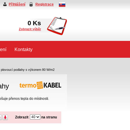
Přihlášení
Registrace
0
Ks
Zobrazit výběr
ení
Kontakty
o plovoucí podlahy s výkonem 80 W/m2
ahy
pšuje přenos tepla do místnosti.
Zobrazit
na stranu