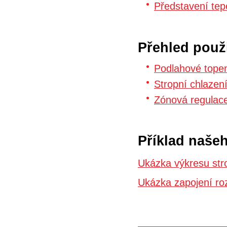
Představení tep
Přehled použ
Podlahové tope
Stropní chlazen
Zónová regula
Příklad naše
Ukázka výkresu str
Ukázka zapojení ro