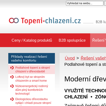
Ceny / Katalog produktů
B2B spolupráce
Řešení 
Příklady realizací řešení
Úvod
>
Řešení vašeh
vašeho komfortu
Podlahové topení a st
Podlahové topení a stropní
chlazení v dřevostavbě
Moderní dřev
Loftový byt se stropním
chlazením a smart home
Nízkoenergetický rodinný
VYUŽITÉ TECHNO
dům plný komfortních
technologií
CHLAZENÍ • ZÓ
Ekologickou dřevostavbu
vytápí i chladí pouze stropní
Zajímavě řešený dům