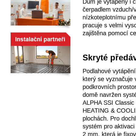
Dům je vytápěný i c
čerpadlem vzduch/v
nízkoteplotnímu př
pracuje s velmi vy
zajištěna pomocí ce
Skryté předáv
Podlahové vytápění
který se vyznačuje v
podkrovních prostor
domě navržen systé
ALPHA SSI Classi
HEATING & COOLING
plochách. Pro dochl
systém pro aktivac
2 mm, která je fixo