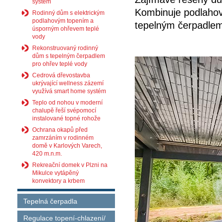
systém
Kombinuje podlahový
Rodinný dům s elektrickým
podlahovým topením a
tepelným čerpadle
úsporným ohřevem teplé
vody
Rekonstruovaný rodinný
dům s tepelným čerpadlem
pro ohřev teplé vody
Cedrová dřevostavba
ukrývající wellness zázemí
využívá smart home systém
Teplo od nohou v moderní
chalupě řeší svépomocí
instalované topné rohože
Ochrana okapů před
zamrzáním v rodinném
domě v Karlových Varech,
420 m.n.m.
Rekreační domek v Plzni na
Mikulce vytápěný
konvektory a krbem
Tepelná čerpadla
Regulace topení-chlazení/