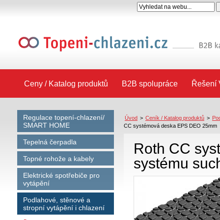
Ceny / Katalog produktů
B2B spolupráce
Řešení 
Regulace topení-chlazení/
Úvod
>
Ceník / Katalog produktů
>
Pod
SMART HOME
CC systémová deska EPS DEO 25mm
Tepelná čerpadla
Roth CC sys
Topné rohože a kabely
systému suc
Elektrické spotřebiče pro
vytápění
Podlahové, stěnové a
stropní vytápění i chlazení