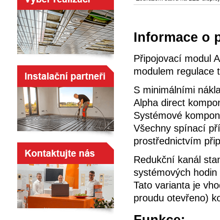
Informace o 
Připojovací modul A
modulem regulace te
S minimálními nákla
Alpha direct kompon
Systémové komponen
Všechny spínací př
prostřednictvím při
Redukční kanál sta
systémových hodin 
Tato varianta je v
proudu otevřeno) k
Funkce: