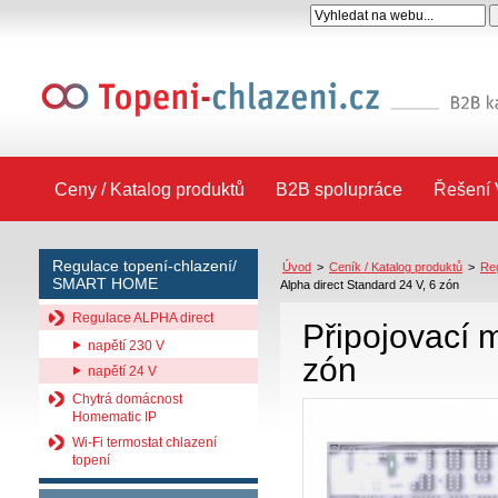
Ceny / Katalog produktů
B2B spolupráce
Řešení 
Regulace topení-chlazení/
Úvod
>
Ceník / Katalog produktů
>
Re
SMART HOME
Alpha direct Standard 24 V, 6 zón
Regulace ALPHA direct
Připojovací 
napětí 230 V
zón
napětí 24 V
Chytrá domácnost
Homematic IP
Wi-Fi termostat chlazení
topení