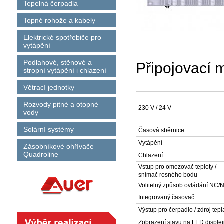
Tepelná čerpadla
Topné rohože a kabely
Elektrické spotřebiče pro
vytápění
Podlahové, stěnové a
Připojovací 
stropní vytápění i chlazení
Větrací jednotky
Rozvody pitné a otopné
230 V / 24 V
vody
Solární systémy
Časová sběrnice
Vytápění
Zásobníkové ohřívače
Quadroline
Chlazení
Vstup pro omezovač teploty /
snímač rosného bodu
Volitelný způsob ovládání NC/
Integrovaný časovač
Výstup pro čerpadlo / zdroj tep
Zobrazení stavu na LED displej