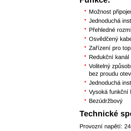
Možnost připoje
Jednoduchá ins
Přehledné rozmí
Osvědčený kabel
Zařízení pro to
Redukční kanál 
Volitelný způso
bez proudu otev
Jednoduchá inst
Vysoká funkční
Bezúdržbový
Technické spe
Provozní napětí: 2