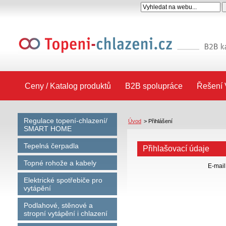
Ceny / Katalog produktů
B2B spolupráce
Řešení 
Regulace topení-chlazení/
Úvod
>
Přihlášení
SMART HOME
Tepelná čerpadla
Přihlašovací údaje
Topné rohože a kabely
E-mail
Elektrické spotřebiče pro
vytápění
Podlahové, stěnové a
stropní vytápění i chlazení