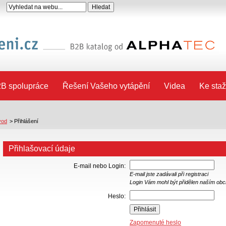
B spolupráce
Řešení Vašeho vytápění
Videa
Ke staž
vod
>
Přihlášení
Přihlašovací údaje
E-mail nebo Login:
E-mail jste zadávali při registraci
Login Vám mohl být přidělen naším ob
Heslo:
Zapomenuté heslo