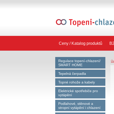
Ceny / Katalog produktů
B2
Regulace topení-chlazení/
Ú
SMART HOME
Tepelná čerpadla
Topné rohože a kabely
Elektrické spotřebiče pro
vytápění
Podlahové, stěnové a
stropní vytápění i chlazení