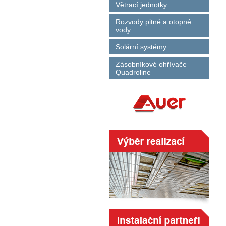
Větrací jednotky
Rozvody pitné a otopné
vody
Solární systémy
Zásobníkové ohřívače
Quadroline