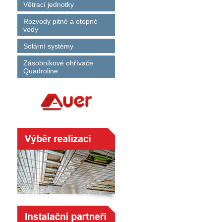
Větrací jednotky
Rozvody pitné a otopné
vody
Solární systémy
Zásobníkové ohřívače
Quadroline