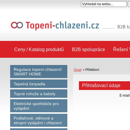
Ceny / Katalog produktů
B2B spolupráce
Řešení 
Regulace topení-chlazení/
Úvod
>
Přihlášení
SMART HOME
Tepelná čerpadla
Přihlašovací údaje
Topné rohože a kabely
E-mail
Elektrické spotřebiče pro
vytápění
Podlahové, stěnové a
stropní vytápění i chlazení