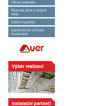
Větrací jednotky
Rozvody pitné a otopné
vody
Solární systémy
Zásobníkové ohřívače
Quadroline