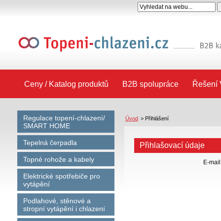
Ceny / Katalog produktů
B2B spolupráce
Řešení 
Regulace topení-chlazení/
Úvod
>
Přihlášení
SMART HOME
Tepelná čerpadla
Přihlašovací údaje
Topné rohože a kabely
E-mail
Elektrické spotřebiče pro
vytápění
Podlahové, stěnové a
stropní vytápění i chlazení